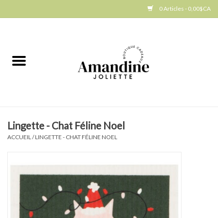
0 Articles - 0,00$CA
Accueil
Jellycat
Cuisine
Lingette - Chat Féline Noel
Art de la table
ACCUEIL
/
LINGETTE - CHAT FÉLINE NOEL
Ambiance
Produits Gourmands
Cadeau Thématique