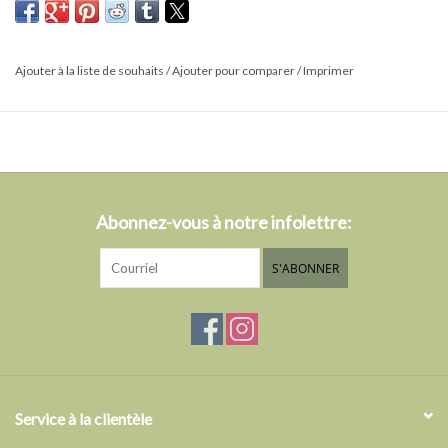
vaisselle
ultra-absorbante
une lingette remplace 20 à 40 rouleaux d'essuie-tout
Ajouter à la liste de souhaits
/
Ajouter pour comparer
/
Imprimer
Il offre une alternative durable aux éponges, torchons et essuie-
tout et devient doux et souple lorsqu'il est mouillé pour un
nettoyage facile.
Abonnez-vous à notre infolettre:
S'ABONNER
Service à la clientèle