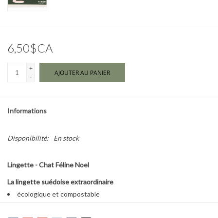
Marques
6,50$CA
+
AJOUTER AU PANIER
-
Informations
Disponibilité:
En stock
Lingette - Chat Féline Noel
La lingette suédoise extraordinaire
écologique et compostable
lavable à la machine ou dans le panier supérieur du lave-