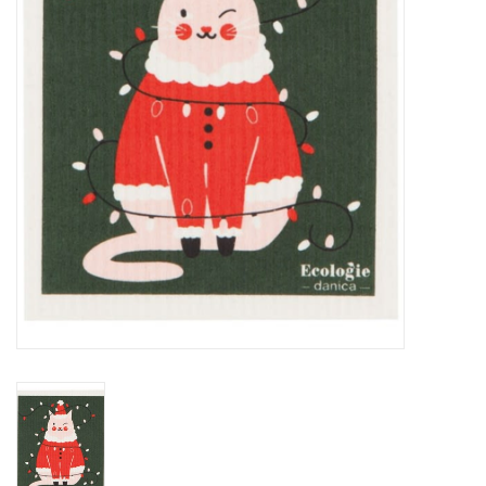
Sacs
Accessoire Mode
Bijoux
Parfumerie
Papeterie
Déco
Vente
Gift cards