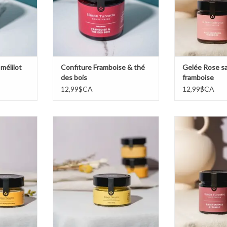
 mélilot
Confiture Framboise & thé
Gelée Rose s
des bois
framboise
12,99$CA
12,99$CA
 myrique
Moutarde fleur d'ail
Tartinade Bleuet 
AJOUTER AU PANIER
AJOUTER 
NIER