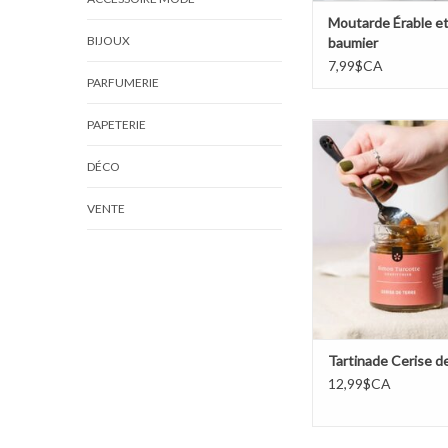
Moutarde Érable e
BIJOUX
baumier
7,99$CA
PARFUMERIE
PAPETERIE
Tartinade Cerise d
AJOUTER AU PA
DÉCO
VENTE
Tartinade Cerise d
12,99$CA