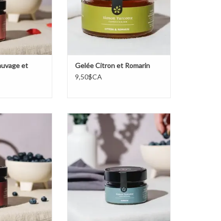
auvage et
Gelée Citron et Romarin
9,50$CA
sauvage à l'érable
Tartinade Camerise
AU PANIER
AJOUTER AU PANIER