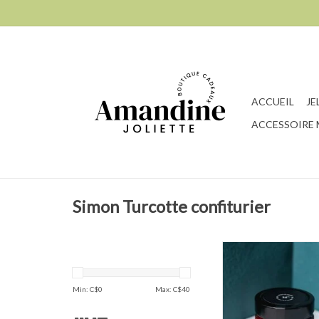
ACCUEIL
JE
ACCESSOIRE
Simon Turcotte confiturier
Confiture Fraise et
AJOUTER AU PA
Min: C$
0
Max: C$
40