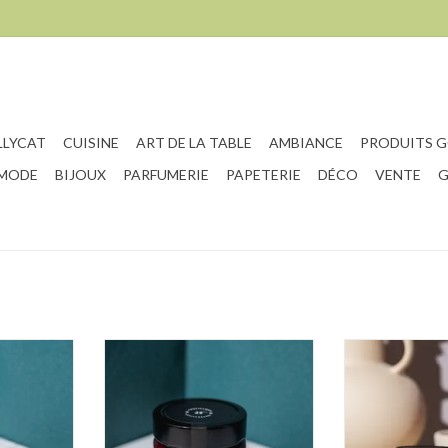
LLYCAT
CUISINE
ART DE LA TABLE
AMBIANCE
PRODUITS 
 MODE
BIJOUX
PARFUMERIE
PAPETERIE
DÉCO
VENTE
G
 mélilot
Confiture Framboise & thé des bois
Gelée Rose sauv
NIER
AJOUTER AU PANIER
AJOUTER 