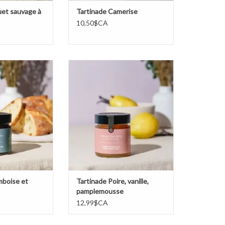
uet sauvage à
Tartinade Camerise
10,50$CA
boise et cerise
Tartinade Poire, vanille,
pamplemousse
AU PANIER
AJOUTER AU PANIER
mboise et
Tartinade Poire, vanille,
pamplemousse
12,99$CA