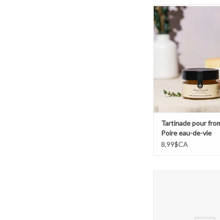
Tartinade pour fromage
de-vie
AJOUTER AU PA
Tartinade pour fr
Poire eau-de-vie
8,99$CA
Trio découverte -Simo
AJOUTER AU PA