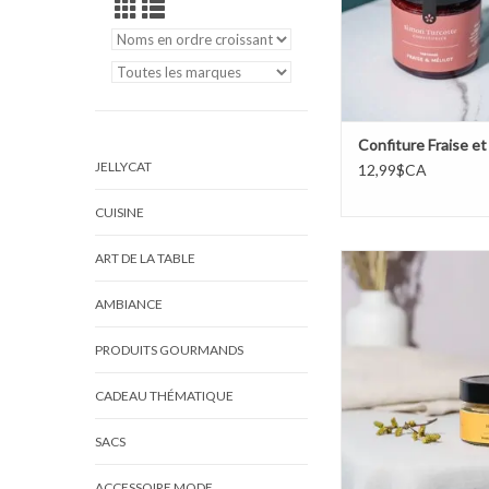
Confiture Fraise et
JELLYCAT
12,99$CA
CUISINE
ART DE LA TABLE
Moutarde Érable et
baumier
AMBIANCE
AJOUTER AU PA
PRODUITS GOURMANDS
CADEAU THÉMATIQUE
SACS
ACCESSOIRE MODE