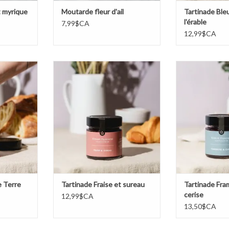
t myrique
Moutarde fleur d'ail
Tartinade Ble
l'érable
7,99$CA
12,99$CA
e Terre
Tartinade Fraise et sureau
Tartinade Fram
NIER
AJOUTER AU PANIER
AJOUTER 
e Terre
Tartinade Fraise et sureau
Tartinade Fra
cerise
12,99$CA
13,50$CA