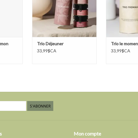
Simon
Trio Déjeuner
Trio le momen
33,99$CA
33,99$CA
S'ABONNER
s
Mon compte