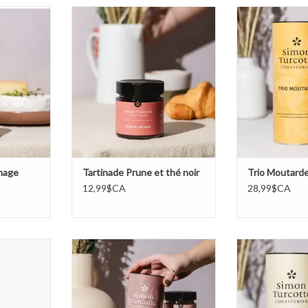
 Poire eau-
Tartinade Prune et thé noir
Trio M
AJOUTER AU PANIER
AJOUTER 
NIER
omage
Tartinade Prune et thé noir
Trio Moutard
12,99$CA
28,99$CA
n Turcotte
Trio Déjeuner
Trio le mome
NIER
AJOUTER AU PANIER
AJOUTER 