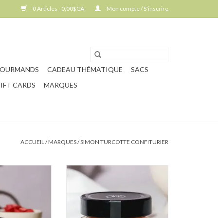
0 Articles - 0,00$CA
Mon compte / S'inscrire
GOURMANDS
CADEAU THÉMATIQUE
SACS
IFT CARDS
MARQUES
ACCUEIL
/
MARQUES
/
SIMON TURCOTTE CONFITURIER
age et framboise
Gelée Citron et Romarin
AU PANIER
AJOUTER AU PANIER