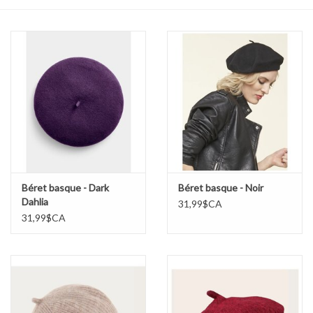
Sacs
Accessoire Mode
Bijoux
Parfumerie
Papeterie
Béret basque - Dark
Béret basque - Noir
Dahlia
31,99$CA
31,99$CA
Déco
Vente
Gift cards