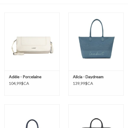
Sacs
Accessoire Mode
Bijoux
Parfumerie
Papeterie
Adèle - Porcelaine
Alicia - Daydream
104,99$CA
139,99$CA
Déco
Vente
Gift cards