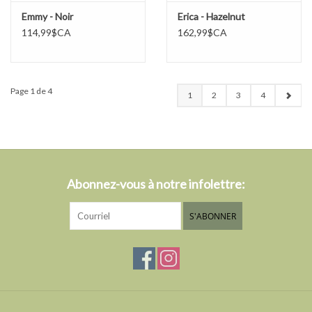
Emmy - Noir
Erica - Hazelnut
114,99$CA
162,99$CA
Page 1 de 4
1
2
3
4
Abonnez-vous à notre infolettre:
S'ABONNER