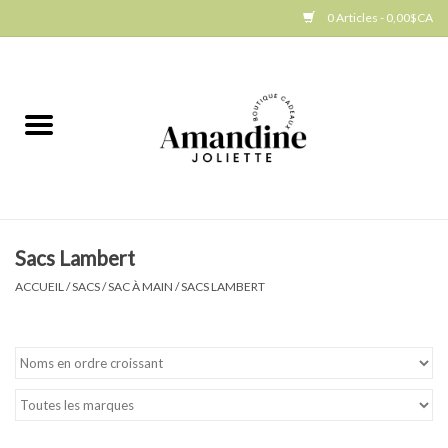
0 Articles - 0,00$CA
Accueil
Jellycat
Cuisine
Sacs Lambert
Art de la table
ACCUEIL
/
SACS
/
SAC À MAIN
/
SACS LAMBERT
Ambiance
Produits Gourmands
Cadeau Thématique