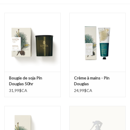
Sacs
Accessoire Mode
Bijoux
Parfumerie
Papeterie
Bougie de soja Pin
Crème à mains - Pin
Douglas 50hr
Douglas
31,99$CA
24,99$CA
Déco
Vente
Gift cards