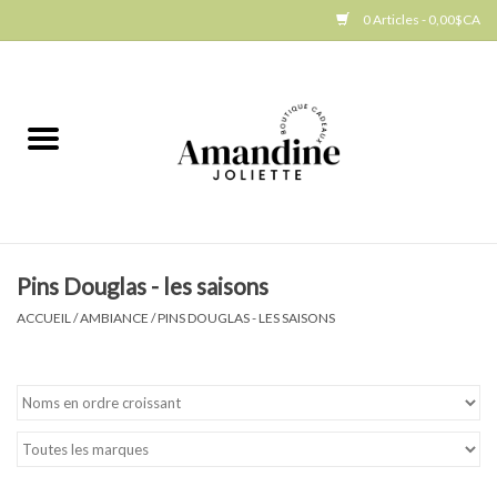
0 Articles - 0,00$CA
Accueil
Jellycat
Cuisine
Pins Douglas - les saisons
Art de la table
ACCUEIL
/
AMBIANCE
/
PINS DOUGLAS - LES SAISONS
Ambiance
Produits Gourmands
Cadeau Thématique