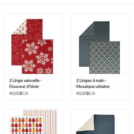
Sacs
Accessoire Mode
Bijoux
Parfumerie
Papeterie
2 Linge vaisselle -
2 Linges à main -
Douceur d'hiver
Mosaïque urbaine
40,00$CA
40,00$CA
Déco
Vente
Gift cards