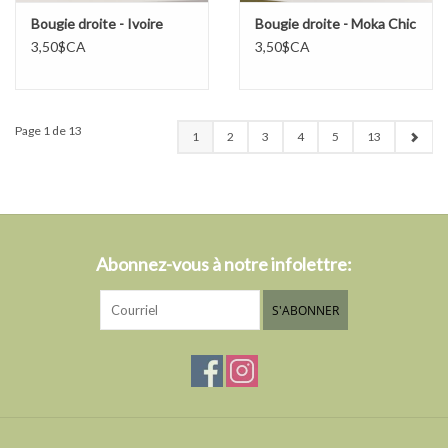
Bougie droite - Ivoire
Bougie droite - Moka Chic
3,50$CA
3,50$CA
Page 1 de 13
1
2
3
4
5
13
Abonnez-vous à notre infolettre:
S'ABONNER