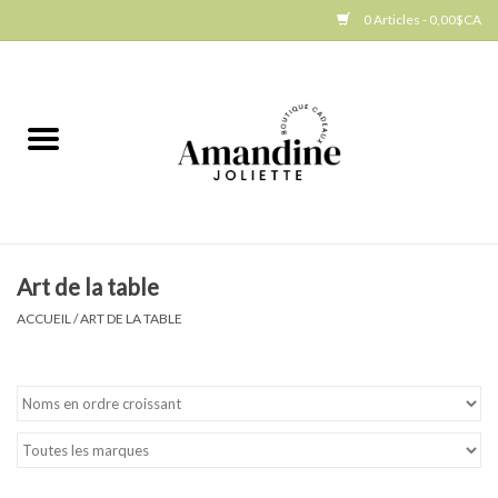
0 Articles - 0,00$CA
Accueil
Jellycat
Cuisine
Art de la table
Art de la table
ACCUEIL
/
ART DE LA TABLE
Ambiance
Produits Gourmands
Cadeau Thématique