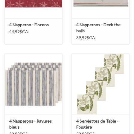
4 Napperon - Flocons
4 Napperons - Deck the
halls
44,99$CA
39,99$CA
4 Napperons - Rayures
4 Serviettes de Table -
bleus
Fougère
39,99$CA
29,99$CA