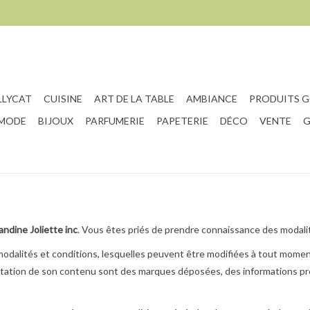
LLYCAT
CUISINE
ART DE LA TABLE
AMBIANCE
PRODUITS 
 MODE
BIJOUX
PARFUMERIE
PAPETERIE
DÉCO
VENTE
G
ndine Joliette inc
. Vous êtes priés de prendre connaissance des modalités
 modalités et conditions, lesquelles peuvent être modifiées à tout momen
sentation de son contenu sont des marques déposées, des informations pro
.