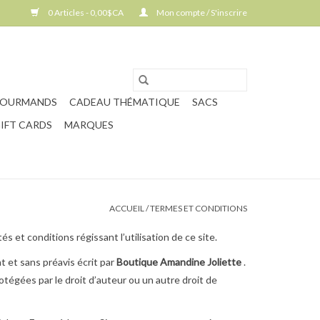
0 Articles - 0,00$CA
Mon compte / S'inscrire
GOURMANDS
CADEAU THÉMATIQUE
SACS
IFT CARDS
MARQUES
ACCUEIL
/
TERMES ET CONDITIONS
 et conditions régissant l’utilisation de ce site.
t et sans préavis écrit par
Boutique Amandine Joliette
.
tégées par le droit d’auteur ou un autre droit de