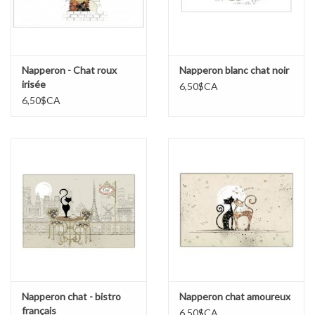
Marques
Napperon - Chat roux
Napperon blanc chat noir
irisée
6,50$CA
6,50$CA
Napperon chat - bistro
Napperon chat amoureux
français
6,50$CA