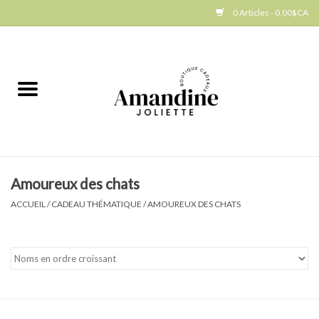
0 Articles - 0,00$CA
Accueil
Jellycat
Cuisine
Amoureux des chats
Art de la table
ACCUEIL
/
CADEAU THÉMATIQUE
/
AMOUREUX DES CHATS
Ambiance
Produits Gourmands
Cadeau Thématique