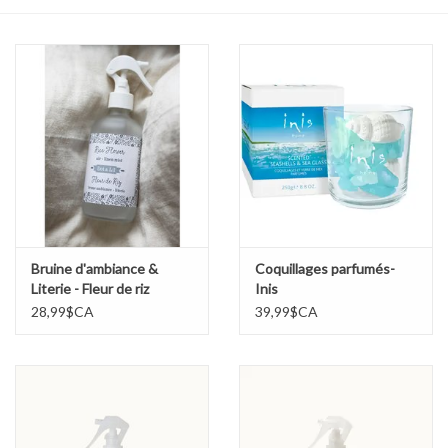
Sacs
Accessoire Mode
Bijoux
Parfumerie
Papeterie
Bruine d'ambiance &
Coquillages parfumés-
Literie - Fleur de riz
Inis
28,99$CA
39,99$CA
Déco
Vente
Gift cards