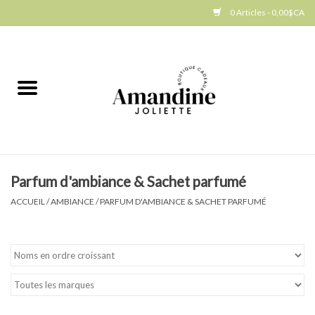
0 Articles - 0,00$CA
Accueil
Jellycat
Cuisine
Parfum d'ambiance & Sachet parfumé
Art de la table
ACCUEIL
/
AMBIANCE
/
PARFUM D'AMBIANCE & SACHET PARFUMÉ
Ambiance
Produits Gourmands
Cadeau Thématique