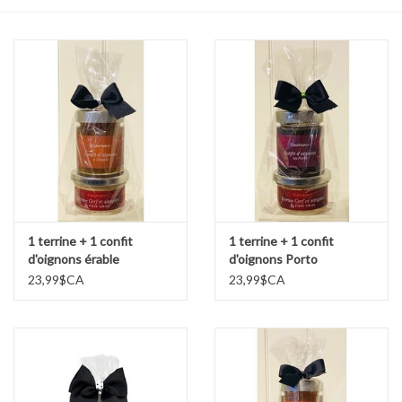
Sacs
Accessoire Mode
Bijoux
Parfumerie
Papeterie
1 terrine + 1 confit
1 terrine + 1 confit
d'oignons érable
d'oignons Porto
23,99$CA
23,99$CA
Déco
Vente
Gift cards