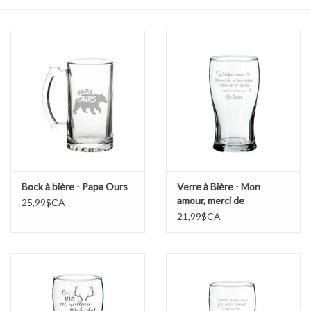
Sacs
Accessoire Mode
Bijoux
Parfumerie
Papeterie
Bock à bière - Papa Ours
Verre à Bière - Mon
amour, merci de
25,99$CA
m’accepter
21,99$CA
Déco
Vente
Gift cards