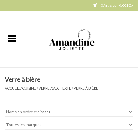
0 Articles - 0,00$CA
Accueil
Jellycat
Cuisine
Verre à bière
Art de la table
ACCUEIL
/
CUISINE
/
VERRE AVEC TEXTE
/
VERRE À BIÈRE
Ambiance
Produits Gourmands
Cadeau Thématique