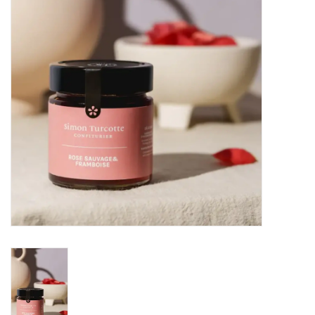
Sacs
Accessoire Mode
Bijoux
Parfumerie
Papeterie
Déco
Vente
Gift cards