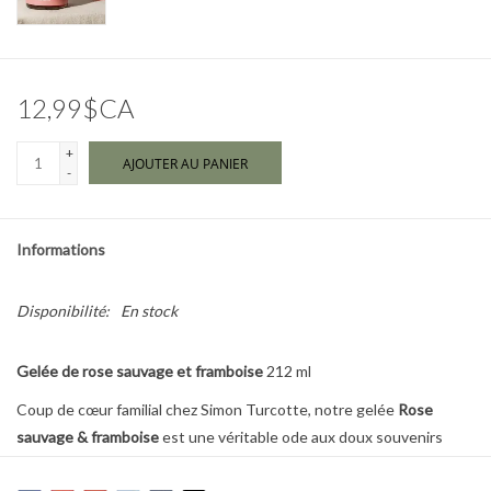
Marques
12,99$CA
+
AJOUTER AU PANIER
-
Informations
Disponibilité:
En stock
Gelée de rose sauvage et framboise
212 ml
Coup de cœur familial chez Simon Turcotte, notre gelée
Rose
sauvage & framboise
est une véritable ode aux doux souvenirs
estivaux en famille. Rafraîchissante et délicatement parfumée, elle