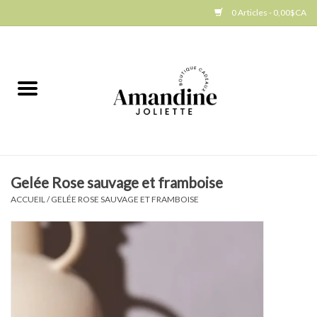
0 Articles - 0,00$CA
Accueil
Jellycat
Cuisine
Gelée Rose sauvage et framboise
Art de la table
ACCUEIL
/
GELÉE ROSE SAUVAGE ET FRAMBOISE
Ambiance
Produits Gourmands
Cadeau Thématique