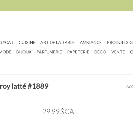
LLYCAT
CUISINE
ART DE LA TABLE
AMBIANCE
PRODUITS 
 MODE
BIJOUX
PARFUMERIE
PAPETERIE
DÉCO
VENTE
G
roy latté #1889
ACC
29,99$CA