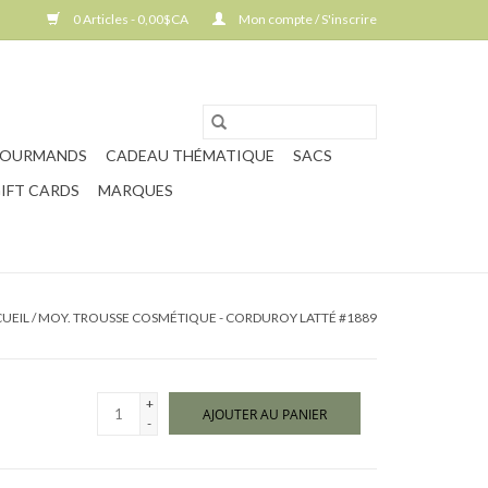
0 Articles - 0,00$CA
Mon compte / S'inscrire
GOURMANDS
CADEAU THÉMATIQUE
SACS
IFT CARDS
MARQUES
UEIL
/
MOY. TROUSSE COSMÉTIQUE - CORDUROY LATTÉ #1889
+
AJOUTER AU PANIER
-