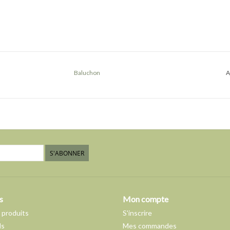
Baluchon
A
S'ABONNER
s
Mon compte
 produits
S'inscrire
ds
Mes commandes