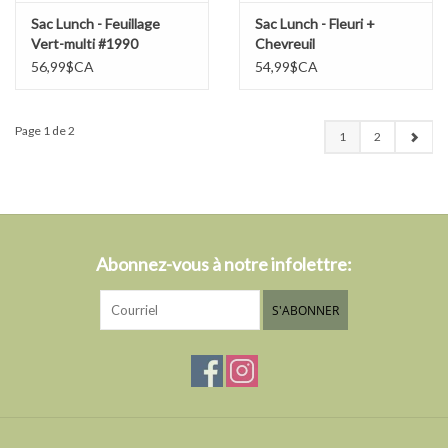
Sac Lunch - Feuillage
Sac Lunch - Fleuri +
Vert-multi #1990
Chevreuil
56,99$CA
54,99$CA
Page 1 de 2
1
2
Abonnez-vous à notre infolettre:
S'ABONNER