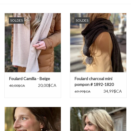
Sacs
SOLDES
SOLDES
Accessoire Mode
Bijoux
Parfumerie
Papeterie
Foulard Camilla - Beige
Foulard charcoal mini
pompon # 1892-1820
20,00$CA
40,00$CA
34,99$CA
69,99$CA
Déco
Vente
Gift cards