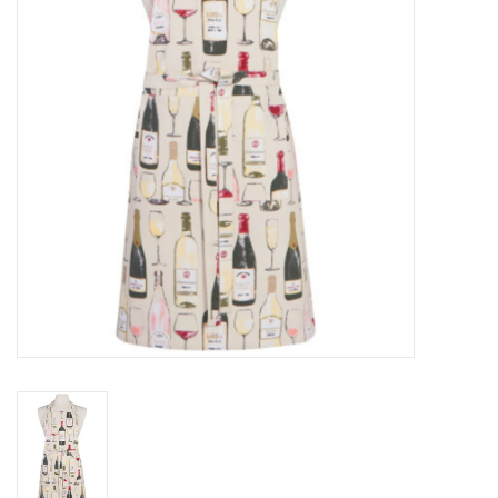
Sacs
Accessoire Mode
Bijoux
Parfumerie
Papeterie
Déco
Vente
Gift cards