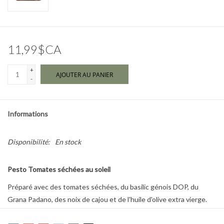
Marques
11,99$CA
+
AJOUTER AU PANIER
-
Informations
Disponibilité:
En stock
Pesto Tomates séchées au soleil
Préparé avec des tomates séchées, du basilic génois DOP, du
Grana Padano, des noix de cajou et de l'huile d'olive extra vierge.
Ce pesto fruité est élaboré selon la recette classique de Viani sans