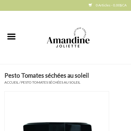
0 Articles - 0,00$CA
Accueil
Jellycat
Cuisine
Pesto Tomates séchées au soleil
Art de la table
ACCUEIL
/
PESTO TOMATES SÉCHÉES AU SOLEIL
Ambiance
Produits Gourmands
Cadeau Thématique