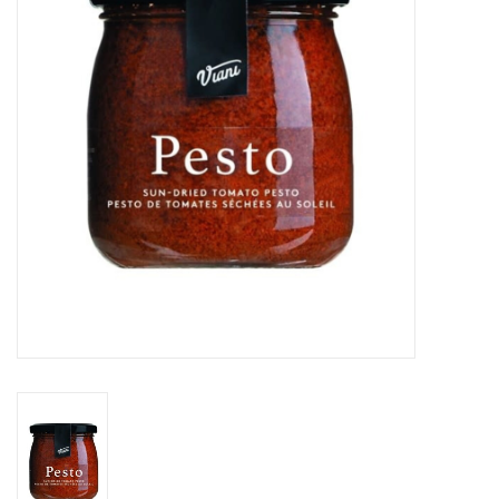
Sacs
Accessoire Mode
Bijoux
Parfumerie
Papeterie
Déco
Vente
Gift cards