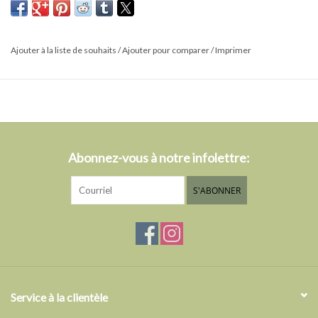
ail. Il peut être utilisé comme pesto avec des pâtes chaudes ainsi
que sur des bruschettas.
- 180g
Ajouter à la liste de souhaits
/
Ajouter pour comparer
/
Imprimer
Abonnez-vous à notre infolettre:
S'ABONNER
Service à la clientèle