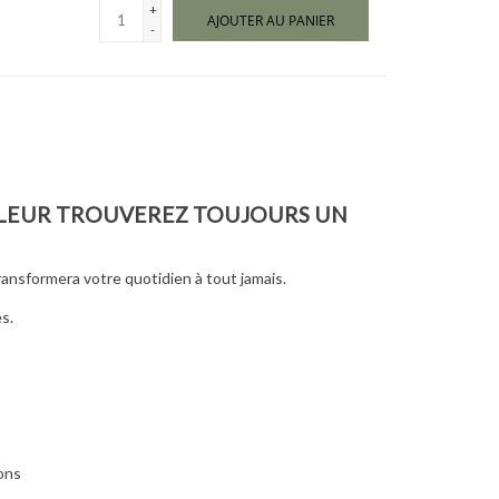
+
AJOUTER AU PANIER
-
 LEUR TROUVEREZ TOUJOURS UN
ansformera votre quotidien à tout jamais.
s.
ions