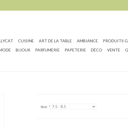
LLYCAT
CUISINE
ART DE LA TABLE
AMBIANCE
PRODUITS 
 MODE
BIJOUX
PARFUMERIE
PAPETERIE
DÉCO
VENTE
G
Size:
*