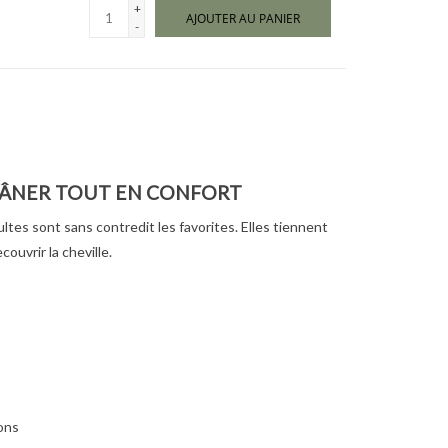
+
AJOUTER AU PANIER
-
LÂNER TOUT EN CONFORT
es sont sans contredit les favorites. Elles tiennent
ouvrir la cheville.
ions