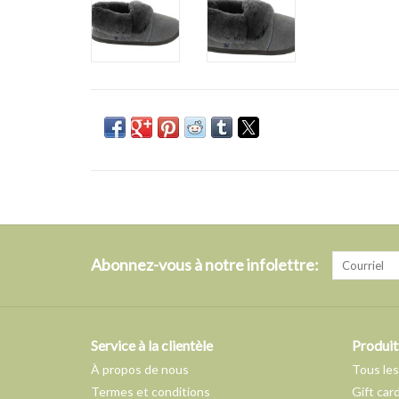
Abonnez-vous à notre infolettre:
Service à la clientèle
Produit
À propos de nous
Tous les
Termes et conditions
Gift car