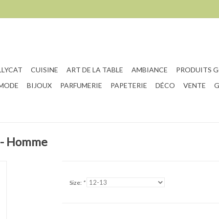
LLYCAT
CUISINE
ART DE LA TABLE
AMBIANCE
PRODUITS 
 MODE
BIJOUX
PARFUMERIE
PAPETERIE
DÉCO
VENTE
G
n - Homme
Size:
*