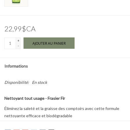
Marques
22,99$CA
+
AJOUTER AU PANIER
-
Informations
Disponibilité:
En stock
Nettoyant tout usage - Frasier Fir
Éliminez la saleté et la graisse des comptoirs avec cette formule
nettoyante efficace et biodégradable
élaborée à partir d'huiles essentielles naturelles et du parfum