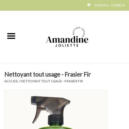
0 Articles - 0,00$CA
Accueil
Jellycat
Cuisine
Nettoyant tout usage - Frasier Fir
Art de la table
ACCUEIL
/
NETTOYANT TOUT USAGE - FRASIER FIR
Ambiance
Produits Gourmands
Cadeau Thématique