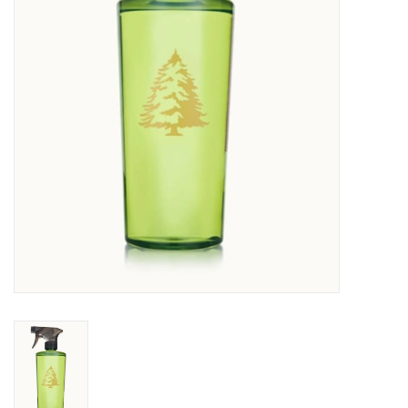
Sacs
Accessoire Mode
Bijoux
Parfumerie
Papeterie
Déco
Vente
Gift cards