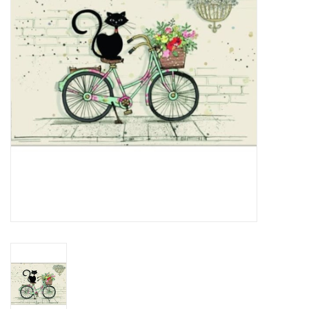
Sacs
Accessoire Mode
Bijoux
Parfumerie
Papeterie
Déco
Vente
Gift cards