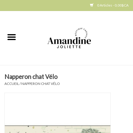
0 Articles - 0,00$CA
Accueil
Jellycat
Cuisine
Napperon chat Vélo
Art de la table
ACCUEIL
/
NAPPERON CHAT VÉLO
Ambiance
Produits Gourmands
Cadeau Thématique