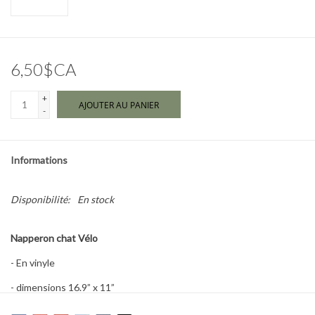
Marques
6,50$CA
+
AJOUTER AU PANIER
-
Informations
Disponibilité:
En stock
Napperon chat Vélo
- En vinyle
- dimensions 16.9” x 11”