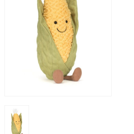
Sacs
Accessoire Mode
Bijoux
Parfumerie
Papeterie
Déco
Vente
Gift cards