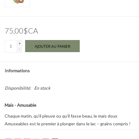
Marques
75,00$CA
+
AJOUTER AU PANIER
-
Informations
Disponibilité:
En stock
Maïs - Amusable
Chaque matin, qu'il pleuve ou qu'il fasse beau, le maïs doux
Amuseables est le premier à plonger dans le lac – grains compris !
Nageuse en eau libre par passion et adepte des bains glacés, elle