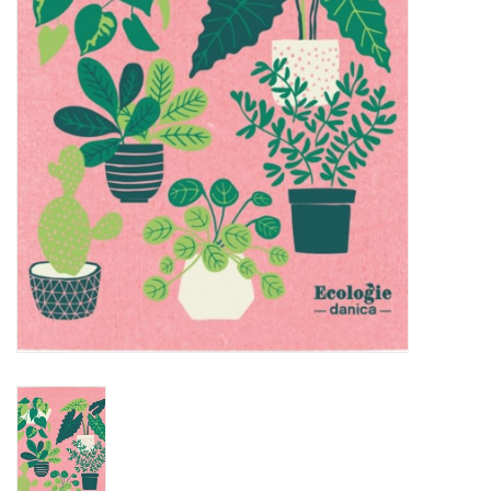
Sacs
Accessoire Mode
Bijoux
Parfumerie
Papeterie
Déco
Vente
Gift cards