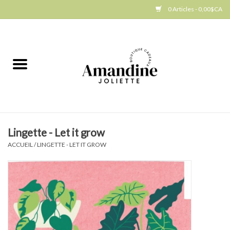
0 Articles - 0,00$CA
Accueil
Jellycat
Cuisine
Lingette - Let it grow
Art de la table
ACCUEIL
/
LINGETTE - LET IT GROW
Ambiance
Produits Gourmands
Cadeau Thématique