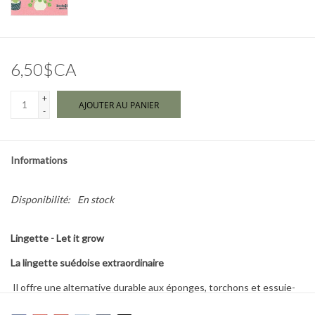
Marques
6,50$CA
+
AJOUTER AU PANIER
-
Informations
Disponibilité:
En stock
Lingette - Let it grow
La lingette suédoise extraordinaire
Il offre une alternative durable aux éponges, torchons et essuie-
tout et devient doux et souple lorsqu'il est mouillé pour un