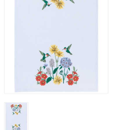
Sacs
Accessoire Mode
Bijoux
Parfumerie
Papeterie
Déco
Vente
Gift cards