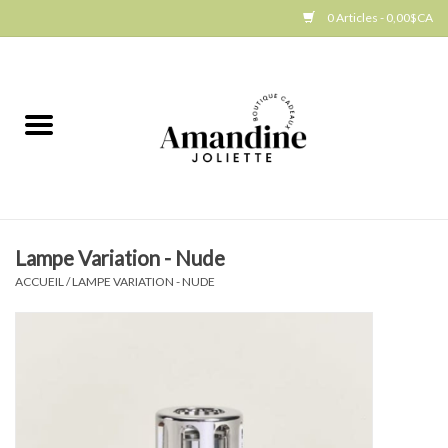
0 Articles - 0,00$CA
Accueil
Jellycat
Cuisine
Lampe Variation - Nude
Art de la table
ACCUEIL
/
LAMPE VARIATION - NUDE
Ambiance
Produits Gourmands
Cadeau Thématique