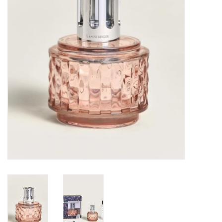
Sacs
Accessoire Mode
Bijoux
Parfumerie
Papeterie
Déco
Vente
Gift cards