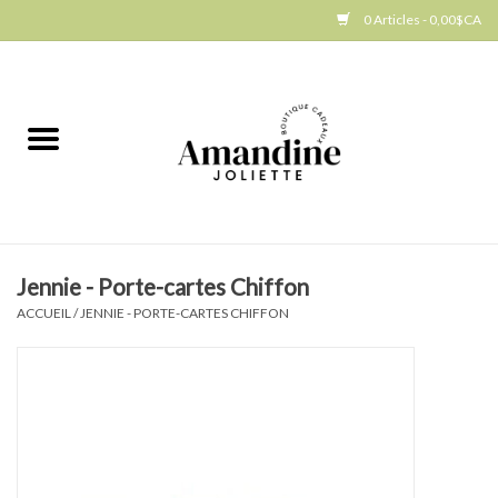
0 Articles - 0,00$CA
Accueil
Jellycat
Cuisine
Jennie - Porte-cartes Chiffon
Art de la table
ACCUEIL
/
JENNIE - PORTE-CARTES CHIFFON
Ambiance
Produits Gourmands
Cadeau Thématique