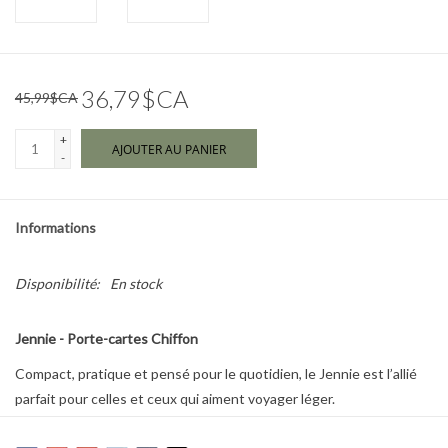
Marques
36,79$CA
45,99$CA
+
AJOUTER AU PANIER
-
Informations
Disponibilité:
En stock
Jennie - Porte-cartes Chiffon
Compact, pratique et pensé pour le quotidien, le Jennie est l’allié
parfait pour celles et ceux qui aiment voyager léger.
Son format pliable permet d’organiser vos cartes de façon efficace