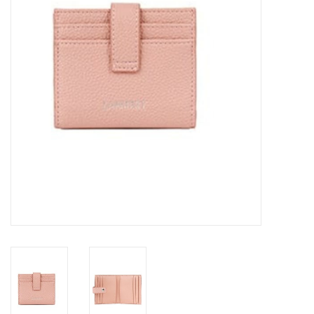
Sacs
Accessoire Mode
Bijoux
Parfumerie
Papeterie
Déco
Vente
Gift cards