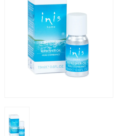
Sacs
Accessoire Mode
Bijoux
Parfumerie
Papeterie
Déco
Vente
Gift cards