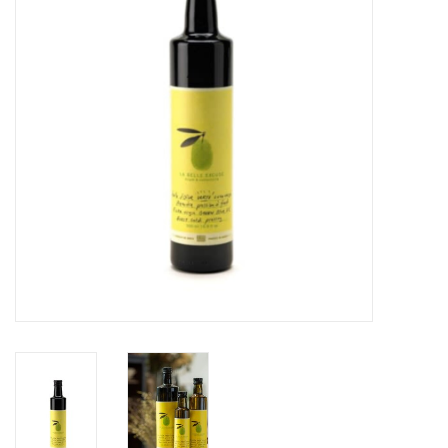
Sacs
Accessoire Mode
Bijoux
Parfumerie
Papeterie
Déco
Vente
Gift cards