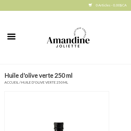
0 Articles - 0,00$CA
Accueil
Jellycat
Cuisine
Huile d'olive verte 250 ml
Art de la table
ACCUEIL
/
HUILE D'OLIVE VERTE 250 ML
Ambiance
Produits Gourmands
Cadeau Thématique