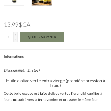
Marques
15,99$CA
+
AJOUTER AU PANIER
-
Informations
Disponibilité:
En stock
Huile d'olive verte extra vierge (première pression à
froid)
Cette belle excuse est faite d’olives vertes Koroneïki, cueillies à
jeune maturité vers la fin novembre et pressées le même jour.
Grâce à son climat et à la richesse de son terroir, la région de Trifilia