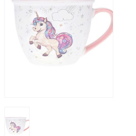
Sacs
Accessoire Mode
Bijoux
Parfumerie
Papeterie
Déco
Vente
Gift cards