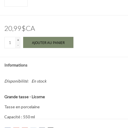
Marques
20,99$CA
+
AJOUTER AU PANIER
-
Informations
Disponibilité:
En stock
Grande tasse - Licorne
Tasse en porcelaine
Capacité : 550 ml
4.3” x 5.9” x 3.5”