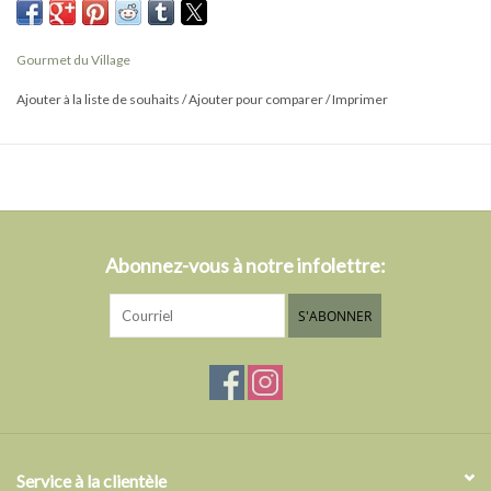
mini-portion individuelle de chocolat chaud blanc Snowman Poop™
assortie avec des mini-guimauves déshydratées.
Gourmet du Village
Donne 1 portion.
Ajouter à la liste de souhaits
/
Ajouter pour comparer
/
Imprimer
53 g (1,9 oz)
* Produit Québécois
Abonnez-vous à notre infolettre:
S'ABONNER
Service à la clientèle