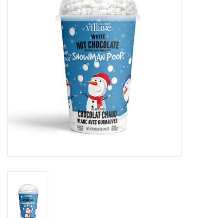
Sacs
Accessoire Mode
Bijoux
Parfumerie
Papeterie
Déco
Vente
Gift cards