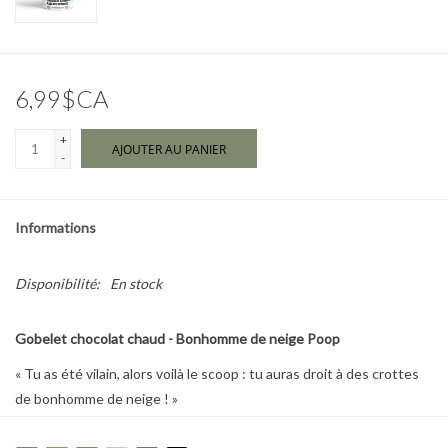
Marques
6,99$CA
+
AJOUTER AU PANIER
-
Informations
Disponibilité:
En stock
Gobelet chocolat chaud - Bonhomme de neige Poop
« Tu as été vilain, alors voilà le scoop : tu auras droit à des crottes
de bonhomme de neige ! »
Le cadeau idéal pour le plus vilain des Pères Noël. Contient une