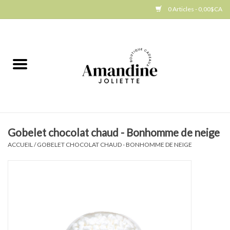
0 Articles - 0,00$CA
Accueil
Jellycat
Cuisine
Gobelet chocolat chaud - Bonhomme de neige
Art de la table
ACCUEIL
/
GOBELET CHOCOLAT CHAUD - BONHOMME DE NEIGE
Ambiance
Produits Gourmands
Cadeau Thématique