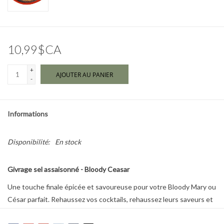
Marques
10,99$CA
+
AJOUTER AU PANIER
-
Informations
Disponibilité:
En stock
Givrage sel assaisonné - Bloody Ceasar
Une touche finale épicée et savoureuse pour votre Bloody Mary ou
César parfait. Rehaussez vos cocktails, rehaussez leurs saveurs et
sublimez leur présentation avec ces excellents mélanges de sucre