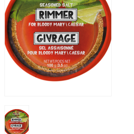
Sacs
Accessoire Mode
Bijoux
Parfumerie
Papeterie
Déco
Vente
Gift cards