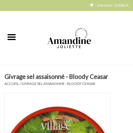
0 Articles - 0,00$CA
Accueil
Jellycat
Cuisine
Givrage sel assaisonné - Bloody Ceasar
Art de la table
ACCUEIL
/
GIVRAGE SEL ASSAISONNÉ - BLOODY CEASAR
Ambiance
Produits Gourmands
Cadeau Thématique