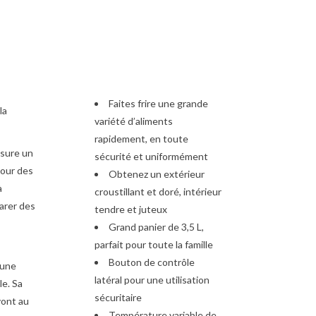
Faites frire une grande
la
variété d’aliments
rapidement, en toute
ssure un
sécurité et uniformément
pour des
Obtenez un extérieur
à
croustillant et doré, intérieur
parer des
tendre et juteux
Grand panier de 3,5 L,
parfait pour toute la famille
Bouton de contrôle
 une
latéral pour une utilisation
le. Sa
sécuritaire
vont au
Température variable de