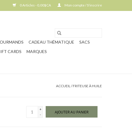
0 Articles - 0,00$CA
Mon compte / S'inscrire
GOURMANDS
CADEAU THÉMATIQUE
SACS
IFT CARDS
MARQUES
ACCUEIL
/
FRITEUSE À HUILE
+
AJOUTER AU PANIER
-