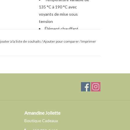
135 °C à 190 °C avec
voyants de mise sous
tension
Élément chauffant
immergé puissant de 1800 W
jouter à la liste de souhaits
/
Ajouter pour comparer
/
Imprimer
pour un préchauffage rapide
Zone froide sous
l’élément prolonge la durée
de vie de l’huile en évitant la
brûlure des résidus
Poignées froides pour
plus de sécurité
Cuve émaillée et panier
inox amovibles, vont au lave-
vaisselle
Amandine Joliette
Mécanismes de sécurité
Boutique Cadeaux
intégrés pour une utilisation