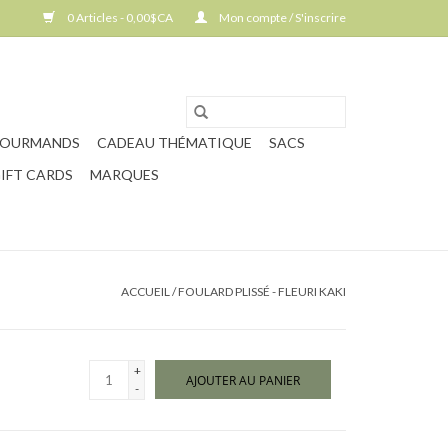
0 Articles - 0,00$CA
Mon compte / S'inscrire
GOURMANDS
CADEAU THÉMATIQUE
SACS
IFT CARDS
MARQUES
ACCUEIL
/
FOULARD PLISSÉ - FLEURI KAKI
+
AJOUTER AU PANIER
-