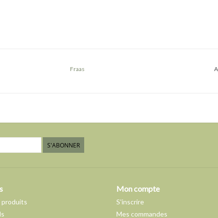
Fraas
A
S'ABONNER
s
Mon compte
 produits
S'inscrire
ds
Mes commandes