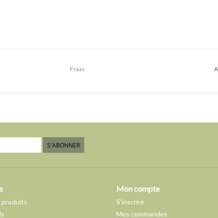
Fraas
A
S'ABONNER
s
Mon compte
 produits
S'inscrire
ds
Mes commandes