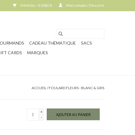
0 Articles - 0,00$CA
Mon compte / S'inscrire
GOURMANDS
CADEAU THÉMATIQUE
SACS
IFT CARDS
MARQUES
ACCUEIL
/
FOULARD FLEURS - BLANC & GRIS
+
AJOUTER AU PANIER
-