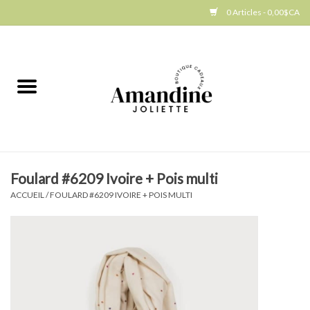
0 Articles - 0,00$CA
Accueil
Jellycat
Cuisine
Foulard #6209 Ivoire + Pois multi
Art de la table
ACCUEIL
/
FOULARD #6209 IVOIRE + POIS MULTI
Ambiance
Produits Gourmands
Cadeau Thématique