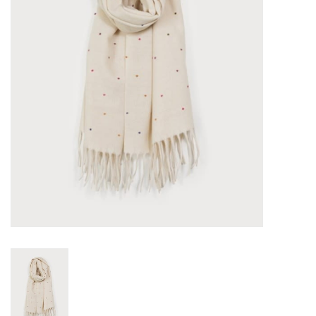
Sacs
Accessoire Mode
Bijoux
Parfumerie
Papeterie
Déco
Vente
Gift cards