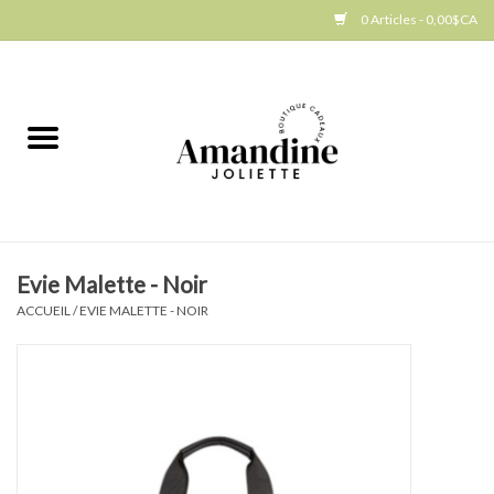
0 Articles - 0,00$CA
Accueil
Jellycat
Cuisine
Evie Malette - Noir
Art de la table
ACCUEIL
/
EVIE MALETTE - NOIR
Ambiance
Produits Gourmands
Cadeau Thématique