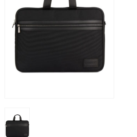
Sacs
Accessoire Mode
Bijoux
Parfumerie
Papeterie
Déco
Vente
Gift cards