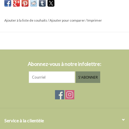
de saison.
Des couleurs vives et éclatantes se coordonnent avec la
décoration intérieure et complètent facilement la table et la
Ajouter à la liste de souhaits
/
Ajouter pour comparer
/
Imprimer
vaisselle imprimés ou de couleur unie.
Un remplacement parfait pour les serviettes en papier, taille
généreuse pour une utilisation confortable.
- Fait de 100% de coton
Dimansions : 19" x 19"
Abonnez-vous à notre infolettre:
* Lavable & séchage à la machine
S'ABONNER
Service à la clientèle