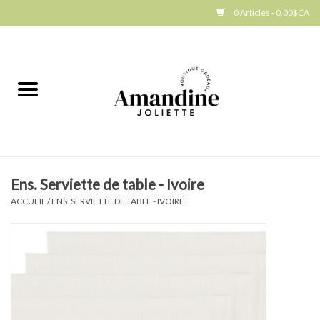
0 Articles - 0,00$CA
Accueil
Jellycat
Cuisine
Ens. Serviette de table - Ivoire
Art de la table
ACCUEIL
/
ENS. SERVIETTE DE TABLE - IVOIRE
Ambiance
Produits Gourmands
Cadeau Thématique