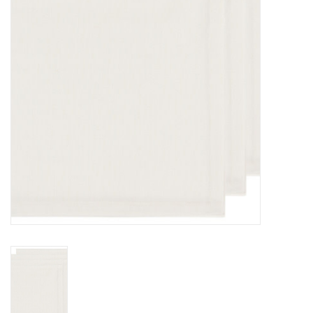
Sacs
Accessoire Mode
Bijoux
Parfumerie
Papeterie
Déco
Vente
Gift cards