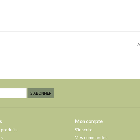
A
S'ABONNER
s
Mon compte
 produits
S'inscrire
ds
Mes commandes