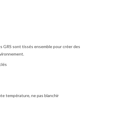
fiés GRS sont tissés ensemble pour créer des
nvironnement.
clés
aute température, ne pas blanchir