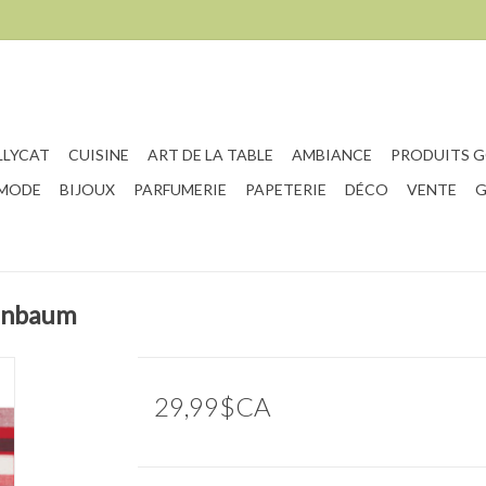
LLYCAT
CUISINE
ART DE LA TABLE
AMBIANCE
PRODUITS 
 MODE
BIJOUX
PARFUMERIE
PAPETERIE
DÉCO
VENTE
G
nenbaum
29,99$CA