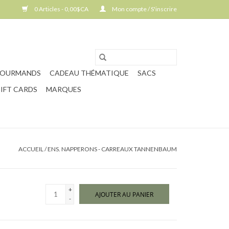
0 Articles - 0,00$CA
Mon compte / S'inscrire
GOURMANDS
CADEAU THÉMATIQUE
SACS
IFT CARDS
MARQUES
ACCUEIL
/
ENS. NAPPERONS - CARREAUX TANNENBAUM
+
AJOUTER AU PANIER
-