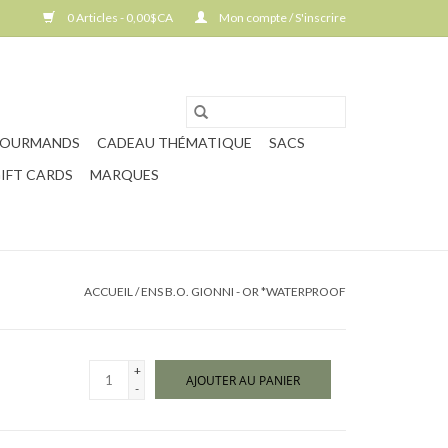
0 Articles - 0,00$CA
Mon compte / S'inscrire
GOURMANDS
CADEAU THÉMATIQUE
SACS
IFT CARDS
MARQUES
ACCUEIL
/
ENS B.O. GIONNI - OR *WATERPROOF
+
AJOUTER AU PANIER
-