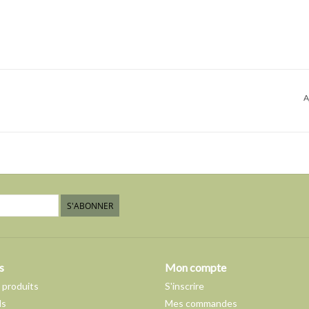
A
S'ABONNER
s
Mon compte
 produits
S'inscrire
ds
Mes commandes