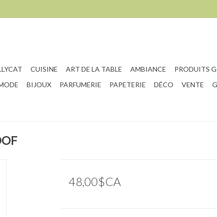
LLYCAT
CUISINE
ART DE LA TABLE
AMBIANCE
PRODUITS 
 MODE
BIJOUX
PARFUMERIE
PAPETERIE
DÉCO
VENTE
G
OOF
48,00$CA