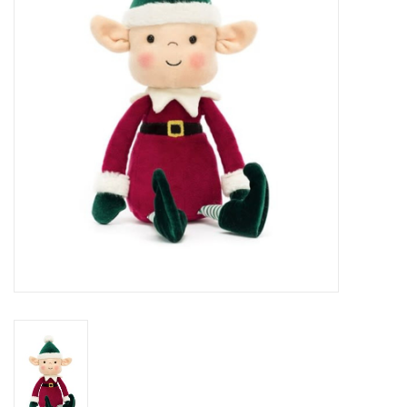
Sacs
Accessoire Mode
Bijoux
Parfumerie
Papeterie
Déco
Vente
Gift cards