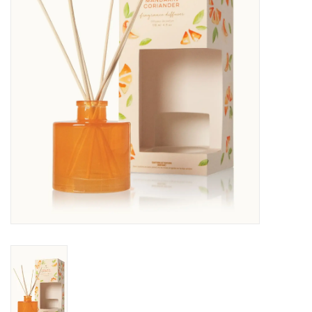
Sacs
Accessoire Mode
Bijoux
Parfumerie
Papeterie
Déco
Vente
Gift cards