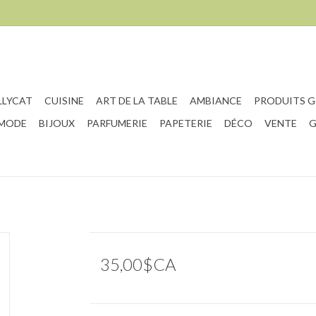
LLYCAT
CUISINE
ART DE LA TABLE
AMBIANCE
PRODUITS 
 MODE
BIJOUX
PARFUMERIE
PAPETERIE
DÉCO
VENTE
G
35,00$CA