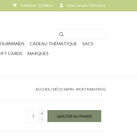
0 Articles - 0,00$CA
Mon compte / S'inscrire
GOURMANDS
CADEAU THÉMATIQUE
SACS
IFT CARDS
MARQUES
ACCUEIL
/
DÉCO SAPIN - RICKY RAIN FROG
+
AJOUTER AU PANIER
-