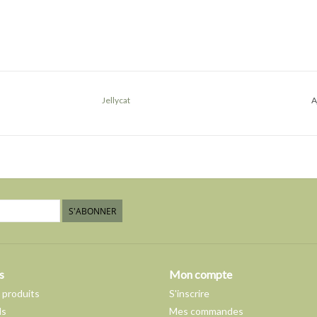
Jellycat
A
S'ABONNER
s
Mon compte
 produits
S'inscrire
ds
Mes commandes