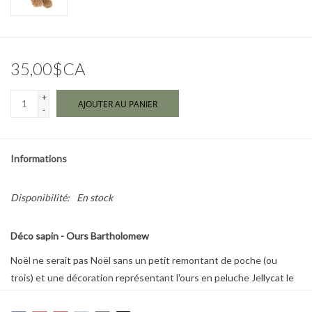
Marques
35,00$CA
+
AJOUTER AU PANIER
-
Informations
Disponibilité:
En stock
Déco sapin - Ours Bartholomew
Noël ne serait pas Noël sans un petit remontant de poche (ou
trois) et une décoration représentant l'ours en peluche Jellycat le
plus populaire de tous : l'ours Bartholomew ? Parfait !