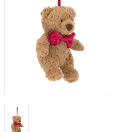
Sacs
Accessoire Mode
Bijoux
Parfumerie
Papeterie
Déco
Vente
Gift cards