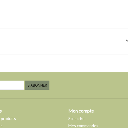
A
S'ABONNER
s
Mon compte
 produits
S'inscrire
ds
Mes commandes