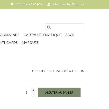
0 Articles - 0,00$CA
Mon compte / S'inscrire
GOURMANDS
CADEAU THÉMATIQUE
SACS
IFT CARDS
MARQUES
ACCUEIL
/
CURCUMA DORÉ AU CITRON
+
AJOUTER AU PANIER
-