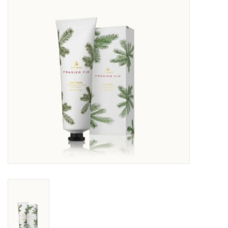
Sacs
Accessoire Mode
Bijoux
Parfumerie
Papeterie
Déco
Vente
Gift cards