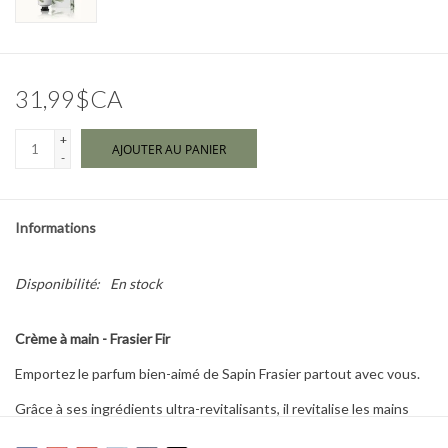
Marques
31,99$CA
+
AJOUTER AU PANIER
-
Informations
Disponibilité:
En stock
Crème à main - Frasier Fir
Emportez le parfum bien-aimé de Sapin Frasier partout avec vous.
Grâce à ses ingrédients ultra-revitalisants, il revitalise les mains
sollicitées et les laisse fraîches.