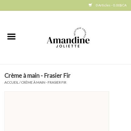
0 Articles - 0,00$CA
Accueil
Jellycat
Cuisine
Crème à main - Frasier Fir
Art de la table
ACCUEIL
/
CRÈME À MAIN - FRASIER FIR
Ambiance
Produits Gourmands
Cadeau Thématique