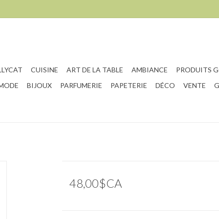
LLYCAT
CUISINE
ART DE LA TABLE
AMBIANCE
PRODUITS 
 MODE
BIJOUX
PARFUMERIE
PAPETERIE
DÉCO
VENTE
G
48,00$CA