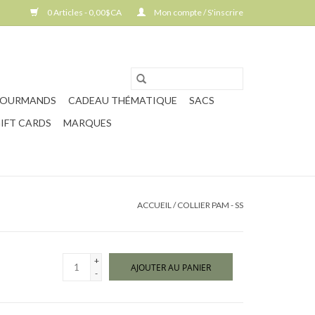
0 Articles - 0,00$CA
Mon compte / S'inscrire
GOURMANDS
CADEAU THÉMATIQUE
SACS
IFT CARDS
MARQUES
ACCUEIL
/
COLLIER PAM - SS
+
AJOUTER AU PANIER
-