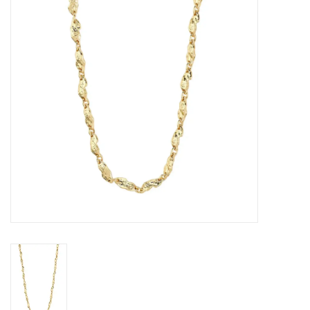
Sacs
Accessoire Mode
Bijoux
Parfumerie
Papeterie
Déco
Vente
Gift cards