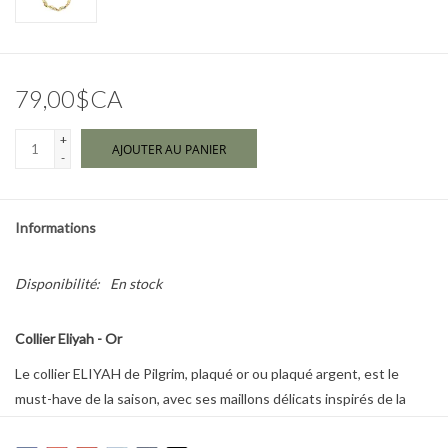
Marques
79,00$CA
+
AJOUTER AU PANIER
-
Informations
Disponibilité:
En stock
Collier Eliyah - Or
Le collier ELIYAH de Pilgrim, plaqué or ou plaqué argent, est le
must-have de la saison, avec ses maillons délicats inspirés de la
nature et sa finition audacieuse et texturée qui offrent une