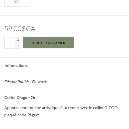
Marques
59,00$CA
+
AJOUTER AU PANIER
-
Informations
Disponibilité:
En stock
Collier Diego - Or
Apporte une touche artistique à ta tenue avec le collier DIEGO
plaqué or de Pilgrim.
Doté d’un pendentif spirale au design griffonné, ce collier est