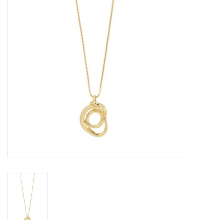
Sacs
Accessoire Mode
Bijoux
Parfumerie
Papeterie
Déco
Vente
Gift cards