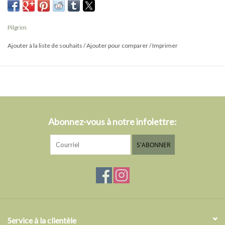
parfait pour celles et ceux qui aiment un style créatif et original. P
orte-le sur un blazer oversize ou un simple tee-shirt pour un look
Pilgrim
décontracté avec une touche artistique.
Ajouter à la liste de souhaits
/
Ajouter pour comparer
/
Imprimer
Le collier mesure 80 cm et possède un fermoir coulissant ajustable,
te permettant d’adapter la longueur selon ta tenue et l’occasion.
Et il est fabriqué à 99 % en matériaux recyclés — un style qui a du
sens !
Abonnez-vous à notre infolettre:
S'ABONNER
Service à la clientèle