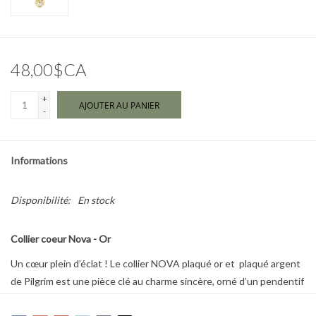
Marques
48,00$CA
+
AJOUTER AU PANIER
-
Informations
Disponibilité:
En stock
Collier coeur Nova - Or
Un cœur plein d’éclat ! Le collier NOVA plaqué or et plaqué argent
de Pilgrim est une pièce clé au charme sincère, orné d’un pendentif
cœur lumineux avec un centre plaqué argent pour une touche