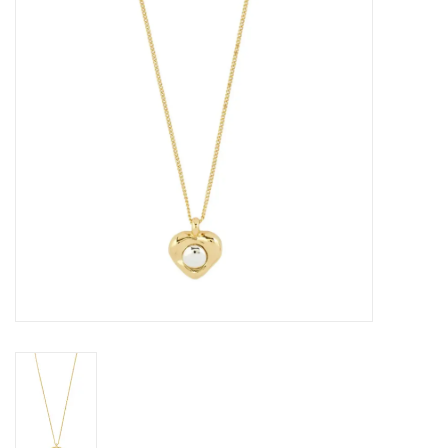
Sacs
Accessoire Mode
Bijoux
Parfumerie
Papeterie
Déco
Vente
Gift cards