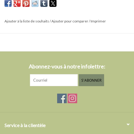
Ces chaussettes sont faciles à ajuster et extensibles pour
s'adapter à tous les types de pieds, sans compromettre la qualité
ni être trop grandes ou trop petites.
Ajouter à la liste de souhaits
/
Ajouter pour comparer
/
Imprimer
Ces chaussettes de haute qualité conviennent au quotidien, à la
randonnée, aux moments de confort à la maison, par temps chaud
comme par temps frais.
Fibre technique naturelle, l'alpaga possède des propriétés
thermiques uniques et respirantes qui permettent à l'air de circuler
Abonnez-vous à notre infolettre:
autour du pied pour éviter la transpiration par temps chaud, et
conservent la chaleur par temps froid.
S'ABONNER
Composition :
70 % bébé alpaga 25 % nylon et 5 % élasthanne
Entretien :
Lavage en machine à froid, suspendre pour sécher
Grandeur
: S/M
Service à la clientèle