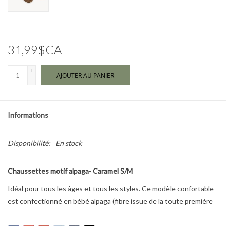
Marques
31,99$CA
+
AJOUTER AU PANIER
-
Informations
Disponibilité:
En stock
Chaussettes motif alpaga- Caramel S/M
Idéal pour tous les âges et tous les styles. Ce modèle confortable
est confectionné en bébé alpaga (fibre issue de la toute première
tonte), l'une des fibres les plus fines et luxueuses au monde.