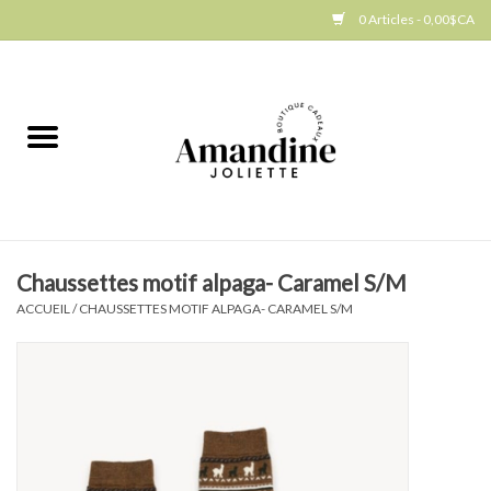
0 Articles - 0,00$CA
Accueil
Jellycat
Cuisine
Chaussettes motif alpaga- Caramel S/M
Art de la table
ACCUEIL
/
CHAUSSETTES MOTIF ALPAGA- CARAMEL S/M
Ambiance
Produits Gourmands
Cadeau Thématique