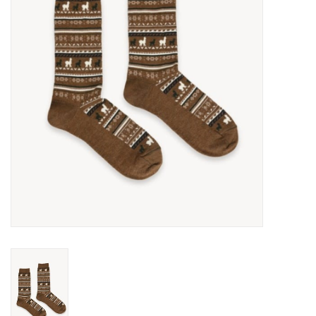
Sacs
Accessoire Mode
Bijoux
Parfumerie
Papeterie
Déco
Vente
Gift cards