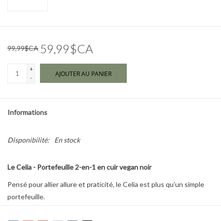
Marques
59,99$CA
99,99$CA
+
AJOUTER AU PANIER
-
Informations
Disponibilité:
En stock
Le Celia - Portefeuille 2-en-1 en cuir vegan noir
Pensé pour allier allure et praticité, le Celia est plus qu’un simple
portefeuille.
Avec sa finition froissée, sa boucle moderne et sa ganse amovible, il