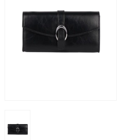
Sacs
Accessoire Mode
Bijoux
Parfumerie
Papeterie
Déco
Vente
Gift cards